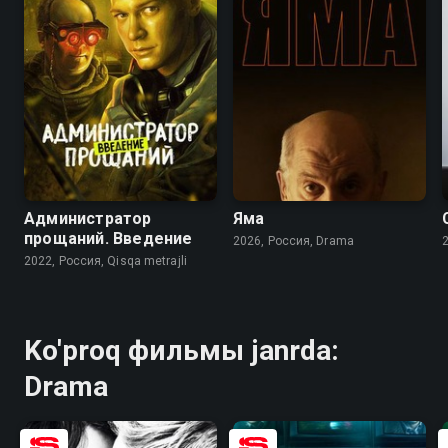
6.9
5.0
7.5
4.8
Администратор
Яма
прощаний. Введение
2026, Россия, Drama
2
2022, Россия, Qisqa metrajli
Ko'proq фильмы janrda:
Drama