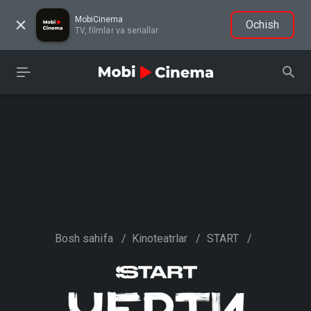
MobiCinema
Ochish
TV, filmlar va seriallar
Bosh sahifa
/
Kinoteatrlar
/
START
/