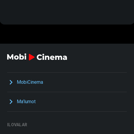
MobiCinema
Ma’lumot
ILOVALAR