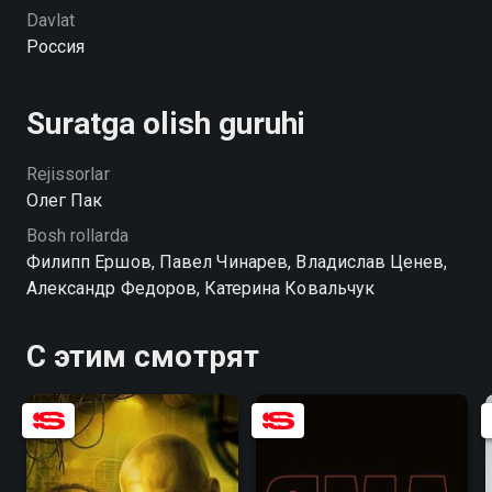
работой, да и пачкать руки кровью, перешагивая
Davlat
через моральные принципы, им не хочется.
Россия
Suratga olish guruhi
Rejissorlar
Олег Пак
Bosh rollarda
Филипп Ершов, Павел Чинарев, Владислав Ценев,
Александр Федоров, Катерина Ковальчук
С этим смотрят