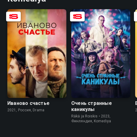
7.4
6.3
5.9
5.5
Иваново счастье
Очень странные
каникулы
2021, Россия, Drama
Räkä ja Roiskis • 2023,
Финляндия, Komediya