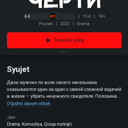
6.4
15 d
18+
Россия
2025
Drama
Tomosha qiling
Черти
Syujet
Двое мужчин по воле своего начальника
оказываются один на один с самой сложной задачей
в жизни — убрать ненужного свидетеля. Половина
дела сделана: они уже привезли жертву в лесную
O'qishni davom ettish
глушь под покровом ночи. Осталось лишь решить,
кто исполнит приказ. Но неожиданно выясняется,
Janr
что никто из них раньше не сталкивался с такой
Drama, Komediya, Qisqa metrajli