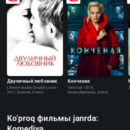
6.2
6.2
6.0
5.4
Двуличный любовник
Конченая
L'Amant double (Double Lover) •
Terminal • 2018,
2017, Бельгия, Drama
Великобритания, Drama
Ko'proq фильмы janrda:
Komediya