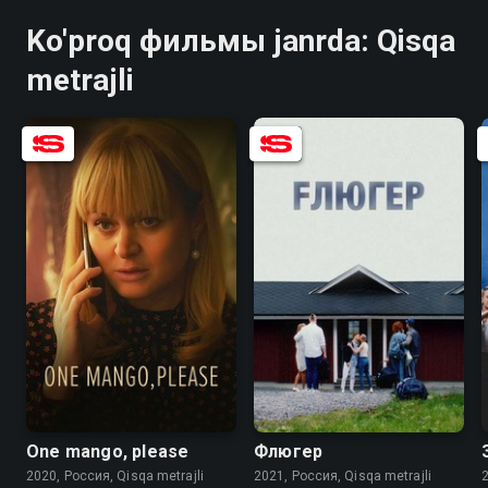
Ko'proq фильмы janrda: Qisqa
metrajli
5.3
5.1
5.9
One mango, please
Флюгер
2020, Россия, Qisqa metrajli
2021, Россия, Qisqa metrajli