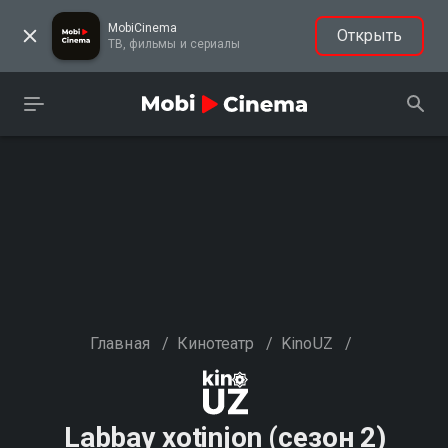
MobiCinema
Открыть
ТВ, фильмы и сериалы
Главная
/
Кинотеатр
/
KinoUZ
/
Labbay xotinjon (сезон 2)