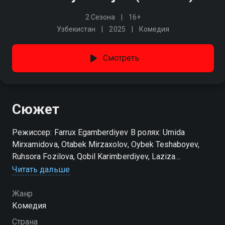
2 Сезона
16+
Узбекистан
2025
Комедия
Смотреть
Сюжет
Режиссер: Farrux Egamberdiyev В ролях: Umida
Mirxamidova, Otabek Mirzaxolov, Oybek Teshaboyev,
Ruhsora Fozilova, Qobil Karimberdiyev, Laziza
Nazimxanova
Читать дальше
Посмотреть онлайн 2 сезон сериала Labbay xotinjon
Жанр
вы можете совершенно бесплатно в хорошем HD
Комедия
качестве на MobiCinema
Страна