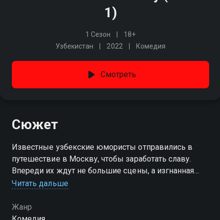
1)
1 Сезон
18+
Узбекистан
2022
Комедия
Смотреть
Сюжет
Известные узбекские юмористы отправились в
путешествие в Москву, чтобы заработать славу.
Впереди их ждут не большие сцены, а изгнанная
актерская судьба и жестокий мир шоу-бизнеса. Это
Читать дальше
путь к славе или самое большое поражение?
Жанр
Посмотреть онлайн 1 сезон сериала Мы поехали в
Комедия